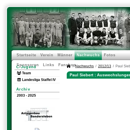
Startseite
Verein
Männer
Nachwuchs
Fotos
Sponsoren
Links
Fanshop
Nachwuchs
2012/13
Paul Sie
C-Jugend
Team
Paul Siebert : Auswechslunge
Landesliga Staffel IV
Archiv
2003 - 2025