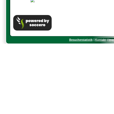
Besucherstatistik
Kontakt
Imp