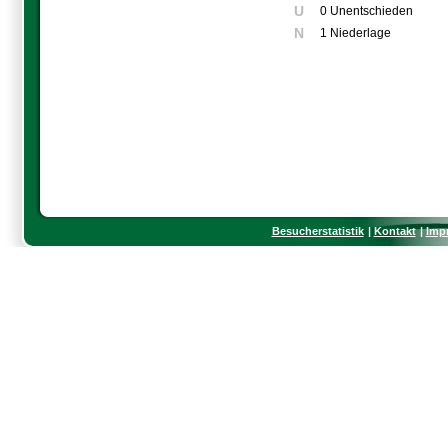
U
0 Unentschieden
N
1 Niederlage
Besucherstatistik
Kontakt
Imp