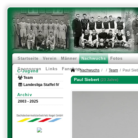
Startseite
Verein
Männer
Nachwuchs
Fotos
Sponsoren
Links
Fanshop
Nachwuchs
Team
Paul Sie
C-Jugend
Team
Paul Siebert
(23 Jahre)
Landesliga Staffel IV
Archiv
2003 - 2025