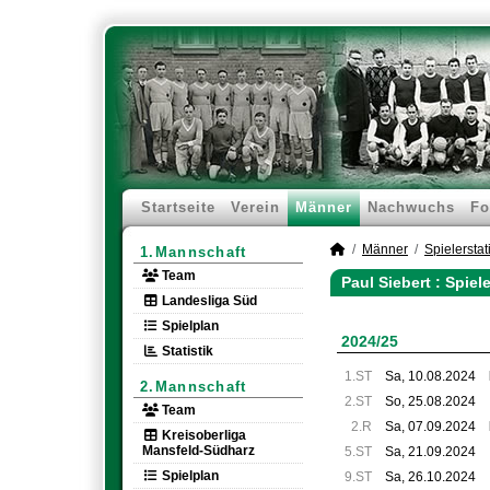
Startseite
Verein
Männer
Nachwuchs
Fo
Männer
Spielerstati
1.Mannschaft
Team
Paul Siebert : Spiel
Landesliga Süd
Spielplan
2024/25
Statistik
1.ST
Sa, 10.08.2024
2.Mannschaft
2.ST
So, 25.08.2024
Team
2.R
Sa, 07.09.2024
Kreisoberliga
Mansfeld-Südharz
5.ST
Sa, 21.09.2024
Spielplan
9.ST
Sa, 26.10.2024