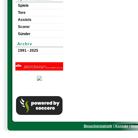
Spiele
Tore
Assists
Scorer
Sünder
Archiv
1991 - 2025
Besucherstatistik
Kontakt
Imp