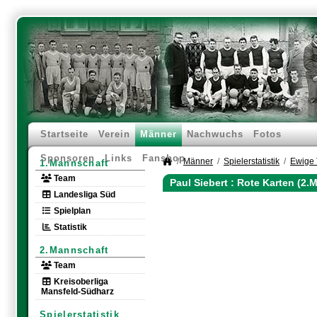
Startseite
Verein
Männer
Nachwuchs
Fotos
Sponsoren
Links
Fanshop
Männer
Spielerstatistik
Ewige 
1.Mannschaft
Team
Paul Siebert : Rote Karten (2.
Landesliga Süd
Spielplan
Statistik
2.Mannschaft
Team
Kreisoberliga
Mansfeld-Südharz
Spielerstatistik