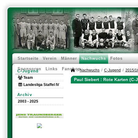
Startseite
Verein
Männer
Nachwuchs
Fotos
Sponsoren
Links
Fanshop
Nachwuchs
C-Jugend
2015/1
C-Jugend
Team
Paul Siebert : Rote Karten (C
Landesliga Staffel IV
Archiv
2003 - 2025