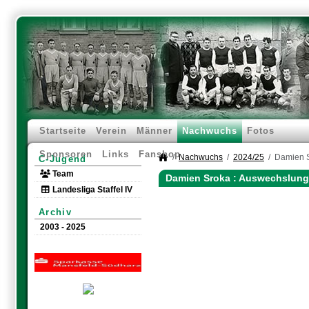
Startseite
Verein
Männer
Nachwuchs
Fotos
Sponsoren
Links
Fanshop
Nachwuchs
2024/25
Damien 
C-Jugend
Team
Damien Sroka : Auswechslung
Landesliga Staffel IV
Archiv
2003 - 2025