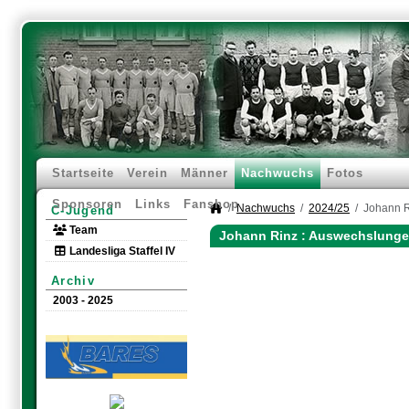
Startseite
Verein
Männer
Nachwuchs
Fotos
Sponsoren
Links
Fanshop
Nachwuchs
2024/25
Johann 
C-Jugend
Team
Johann Rinz : Auswechslunge
Landesliga Staffel IV
Archiv
2003 - 2025