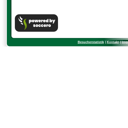
Besucherstatistik
Kontakt
Imp