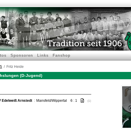
tos
Sponsoren
Links
Fanshop
25
Fritz Heide
echslungen (D-Jugend)
 Edelweiß Arnstedt
:
Mansfeld/Wippertal
6 : 1
(1)