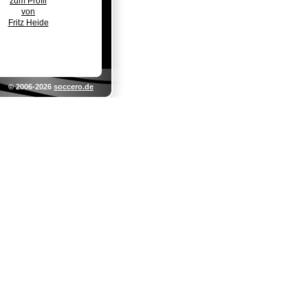
zum Profil
von
Fritz Heide
© 2006-2026
soccero.de