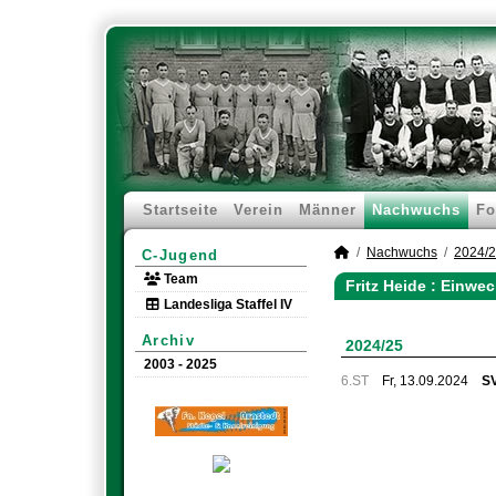
Startseite
Verein
Männer
Nachwuchs
Fo
Nachwuchs
2024/
C-Jugend
Team
Fritz Heide : Einw
Landesliga Staffel IV
Archiv
2024/25
2003 - 2025
6.ST
Fr, 13.09.2024
SV