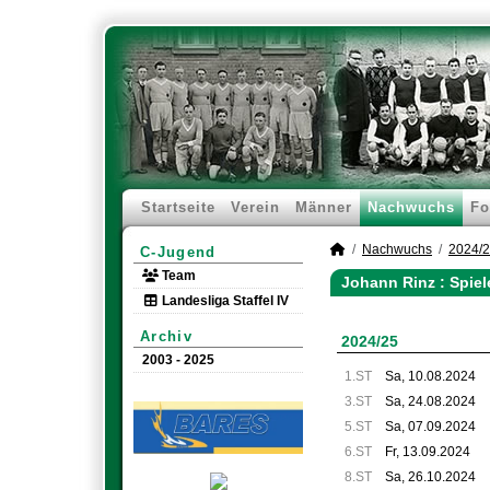
Startseite
Verein
Männer
Nachwuchs
Fo
Nachwuchs
2024/
C-Jugend
Team
Johann Rinz : Spie
Landesliga Staffel IV
Archiv
2024/25
2003 - 2025
1.ST
Sa, 10.08.2024
3.ST
Sa, 24.08.2024
5.ST
Sa, 07.09.2024
6.ST
Fr, 13.09.2024
8.ST
Sa, 26.10.2024