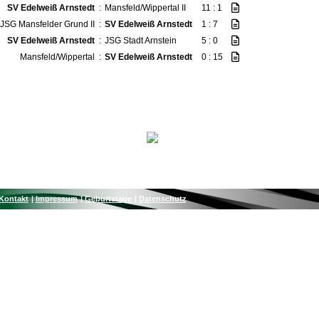
SV Edelweiß Arnstedt
:
Mansfeld/Wippertal II
11 : 1
JSG Mansfelder Grund II
:
SV Edelweiß Arnstedt
1 : 7
SV Edelweiß Arnstedt
:
JSG Stadt Arnstein
5 : 0
Mansfeld/Wippertal
:
SV Edelweiß Arnstedt
0 : 15
Kontakt
Impressum
Geburtstage
Datenschutz