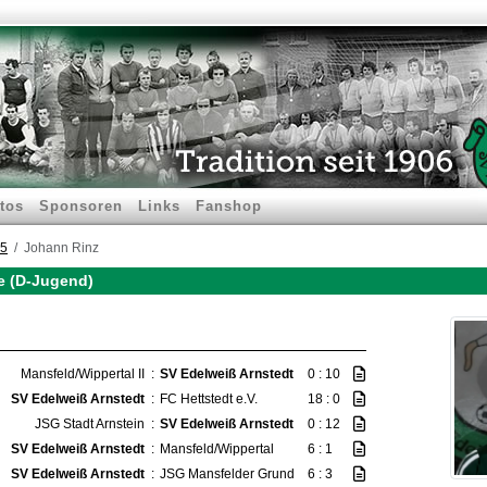
tos
Sponsoren
Links
Fanshop
25
Johann Rinz
le (D-Jugend)
Mansfeld/Wippertal II
:
SV Edelweiß Arnstedt
0 : 10
SV Edelweiß Arnstedt
:
FC Hettstedt e.V.
18 : 0
JSG Stadt Arnstein
:
SV Edelweiß Arnstedt
0 : 12
SV Edelweiß Arnstedt
:
Mansfeld/Wippertal
6 : 1
SV Edelweiß Arnstedt
:
JSG Mansfelder Grund
6 : 3