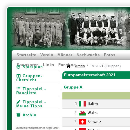
Startseite
Verein
Männer
Nachwuchs
Fotos
Sponsoren
Links
Fanshop
Archiv
EM 2021 (Gruppen)
Spielplan
Europameisterschaft 2021
Gruppen­
übersicht
Gruppe A
Tippspiel -
Rangliste
Tippspiel -
1.
Italien
Meine Tipps
2.
Wales
Archiv
3.
Schweiz