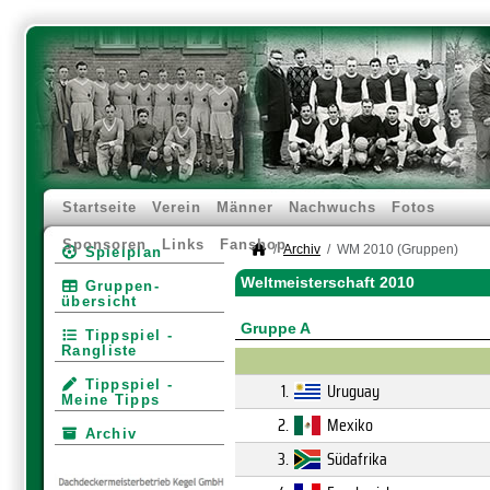
Startseite
Verein
Männer
Nachwuchs
Fotos
Sponsoren
Links
Fanshop
Archiv
WM 2010 (Gruppen)
Spielplan
Weltmeisterschaft 2010
Gruppen­
übersicht
Gruppe A
Tippspiel -
Rangliste
Tippspiel -
1.
Uruguay
Meine Tipps
2.
Mexiko
Archiv
3.
Südafrika