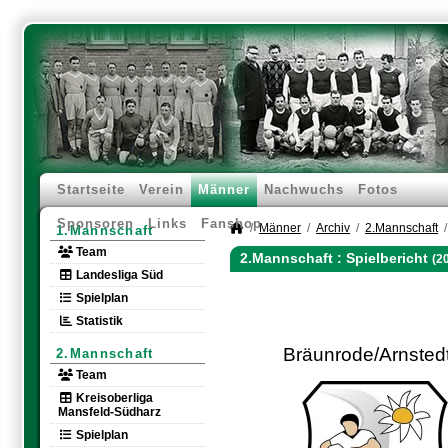
Startseite
Verein
Männer
Nachwuchs
Fotos
Sponsoren
Links
Fanshop
Männer
Archiv
2.Mannschaft
1.Mannschaft
Team
2.Mannschaft :
Spielbericht
(2
Landesliga Süd
Spielplan
Statistik
Bräunrode/Arnstedt
2.Mannschaft
Team
Kreisoberliga
Mansfeld-Südharz
Spielplan