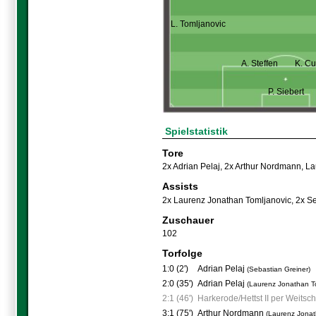
L. Tomljanovic
A. Steffen
K. Cu
P. Siebert
Spielstatistik
Tore
2x Adrian Pelaj
,
2x Arthur Nordmann
,
La
Assists
2x Laurenz Jonathan Tomljanovic
,
2x Se
Zuschauer
102
Torfolge
1:0 (2')
Adrian Pelaj
(Sebastian Greiner)
2:0 (35')
Adrian Pelaj
(Laurenz Jonathan To
2:1 (46')
Harkerode/Hettst II per Weitsc
3:1 (75')
Arthur Nordmann
(Laurenz Jonat