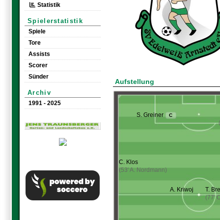
Statistik
Spielerstatistik
Spiele
Tore
Assists
Scorer
Sünder
Aufstellung
Archiv
1991 - 2025
S. Greiner
C
C. Klos
(53' A. Nordmann)
A. Kriwoj
T. Br
(77' 