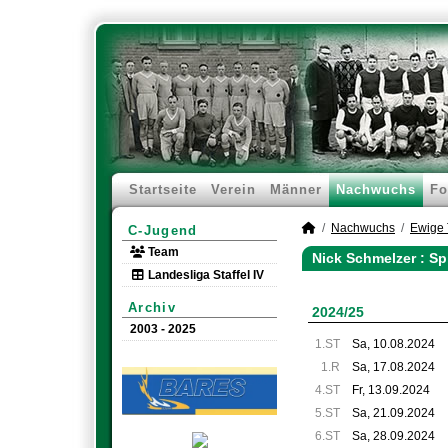
Startseite
Verein
Männer
Nachwuchs
Fo
Nachwuchs
Ewige 
C-Jugend
Team
Nick Schmelzer : Sp
Landesliga Staffel IV
Archiv
2024/25
2003 - 2025
1.ST
Sa, 10.08.2024
1.R
Sa, 17.08.2024
4.ST
Fr, 13.09.2024
5.ST
Sa, 21.09.2024
6.ST
Sa, 28.09.2024