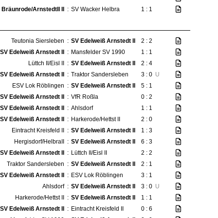
Bräunrode/ArnstedtII II
:
SV Wacker Helbra
1 : 1
Teutonia Siersleben
:
SV Edelweiß Arnstedt II
2 : 2
SV Edelweiß Arnstedt II
:
Mansfelder SV 1990
1 : 1
Lüttch II/Eisl II
:
SV Edelweiß Arnstedt II
2 : 4
SV Edelweiß Arnstedt II
:
Traktor Sandersleben
3 : 0
U
ESV Lok Röblingen
:
SV Edelweiß Arnstedt II
5 : 1
SV Edelweiß Arnstedt II
:
VfR Roßla
0 : 2
SV Edelweiß Arnstedt II
:
Ahlsdorf
1 : 1
SV Edelweiß Arnstedt II
:
Harkerode/Hettst II
2 : 0
Eintracht Kreisfeld II
:
SV Edelweiß Arnstedt II
1 : 3
Hergisdorf/HelbraII
:
SV Edelweiß Arnstedt II
6 : 3
SV Edelweiß Arnstedt II
:
Lüttch II/Eisl II
2 : 2
Traktor Sandersleben
:
SV Edelweiß Arnstedt II
2 : 1
SV Edelweiß Arnstedt II
:
ESV Lok Röblingen
3 : 1
Ahlsdorf
:
SV Edelweiß Arnstedt II
3 : 0
U
Harkerode/Hettst II
:
SV Edelweiß Arnstedt II
1 : 1
SV Edelweiß Arnstedt II
:
Eintracht Kreisfeld II
0 : 6