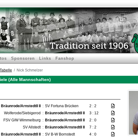
tos
Sponsoren
Links
Fanshop
Tabelle
Nick Schmelzer
iele (Alle Mannschaften)
Bräunrode/ArnstedtII II
:
SV Fortuna Brücken
2 : 2
Wolferode/Siebigerod
:
Bräunrode/ArnstedtII II
3 : 12
FSV G/W Wimmelburg
:
Bräunrode/ArnstedtII II
2 : 0
SV Allstedt
:
Bräunrode/ArnstedtII II
7 : 2
Bräunrode/ArnstedtII II
:
SV B-W Bornstedt
4 : 0