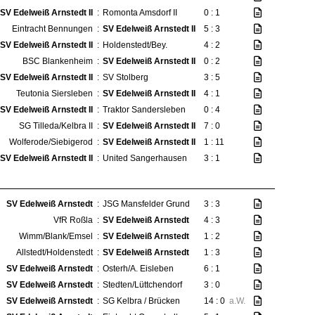
SV Edelweiß Arnstedt II
:
Romonta Amsdorf II
0 : 1
Eintracht Bennungen
:
SV Edelweiß Arnstedt II
5 : 3
SV Edelweiß Arnstedt II
:
Holdenstedt/Bey.
4 : 2
BSC Blankenheim
:
SV Edelweiß Arnstedt II
0 : 2
SV Edelweiß Arnstedt II
:
SV Stolberg
3 : 5
Teutonia Siersleben
:
SV Edelweiß Arnstedt II
4 : 1
SV Edelweiß Arnstedt II
:
Traktor Sandersleben
0 : 4
SG Tilleda/Kelbra II
:
SV Edelweiß Arnstedt II
7 : 0
Wolferode/Siebigerod
:
SV Edelweiß Arnstedt II
1 : 11
SV Edelweiß Arnstedt II
:
United Sangerhausen
3 : 1
SV Edelweiß Arnstedt
:
JSG Mansfelder Grund
3 : 3
VfR Roßla
:
SV Edelweiß Arnstedt
4 : 3
Wimm/Blank/Emsel
:
SV Edelweiß Arnstedt
1 : 2
Allstedt/Holdenstedt
:
SV Edelweiß Arnstedt
1 : 3
SV Edelweiß Arnstedt
:
Osterh/A. Eisleben
6 : 1
SV Edelweiß Arnstedt
:
Stedten/Lüttchendorf
3 : 0
SV Edelweiß Arnstedt
:
SG Kelbra / Brücken
14 : 0
a.W.