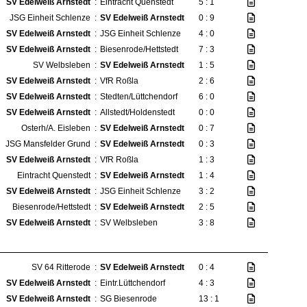
SV Edelweiß Arnstedt
:
Eintracht Quenstedt
5 : 1
JSG Einheit Schlenze
:
SV Edelweiß Arnstedt
0 : 9
SV Edelweiß Arnstedt
:
JSG Einheit Schlenze
4 : 0
SV Edelweiß Arnstedt
:
Biesenrode/Hettstedt
7 : 3
SV Welbsleben
:
SV Edelweiß Arnstedt
1 : 5
SV Edelweiß Arnstedt
:
VfR Roßla
2 : 6
SV Edelweiß Arnstedt
:
Stedten/Lüttchendorf
6 : 0
SV Edelweiß Arnstedt
:
Allstedt/Holdenstedt
0 : 0
Osterh/A. Eisleben
:
SV Edelweiß Arnstedt
0 : 7
JSG Mansfelder Grund
:
SV Edelweiß Arnstedt
0 : 3
SV Edelweiß Arnstedt
:
VfR Roßla
1 : 3
Eintracht Quenstedt
:
SV Edelweiß Arnstedt
1 : 4
SV Edelweiß Arnstedt
:
JSG Einheit Schlenze
3 : 2
Biesenrode/Hettstedt
:
SV Edelweiß Arnstedt
2 : 5
SV Edelweiß Arnstedt
:
SV Welbsleben
3 : 8
SV 64 Ritterode
:
SV Edelweiß Arnstedt
0 : 4
SV Edelweiß Arnstedt
:
Eintr.Lüttchendorf
4 : 3
SV Edelweiß Arnstedt
:
SG Biesenrode
13 : 1