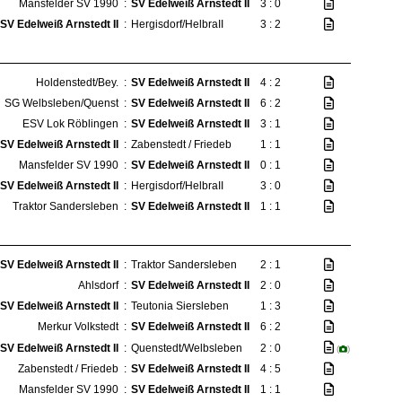
Mansfelder SV 1990
:
SV Edelweiß Arnstedt II
3 : 0
SV Edelweiß Arnstedt II
:
Hergisdorf/HelbraII
3 : 2
Holdenstedt/Bey.
:
SV Edelweiß Arnstedt II
4 : 2
SG Welbsleben/Quenst
:
SV Edelweiß Arnstedt II
6 : 2
ESV Lok Röblingen
:
SV Edelweiß Arnstedt II
3 : 1
SV Edelweiß Arnstedt II
:
Zabenstedt / Friedeb
1 : 1
Mansfelder SV 1990
:
SV Edelweiß Arnstedt II
0 : 1
SV Edelweiß Arnstedt II
:
Hergisdorf/HelbraII
3 : 0
Traktor Sandersleben
:
SV Edelweiß Arnstedt II
1 : 1
SV Edelweiß Arnstedt II
:
Traktor Sandersleben
2 : 1
Ahlsdorf
:
SV Edelweiß Arnstedt II
2 : 0
SV Edelweiß Arnstedt II
:
Teutonia Siersleben
1 : 3
Merkur Volkstedt
:
SV Edelweiß Arnstedt II
6 : 2
SV Edelweiß Arnstedt II
:
Quenstedt/Welbsleben
2 : 0
(
)
Zabenstedt / Friedeb
:
SV Edelweiß Arnstedt II
4 : 5
Mansfelder SV 1990
:
SV Edelweiß Arnstedt II
1 : 1