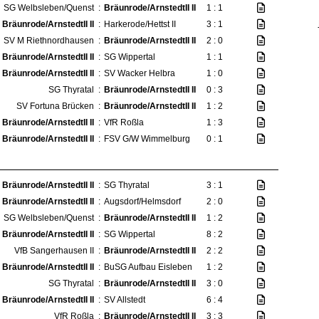
SG Welbsleben/Quenst
:
Bräunrode/ArnstedtII II
1 : 1
Bräunrode/ArnstedtII II
:
Harkerode/Hettst II
3 : 1
SV M Riethnordhausen
:
Bräunrode/ArnstedtII II
2 : 0
Bräunrode/ArnstedtII II
:
SG Wippertal
1 : 1
Bräunrode/ArnstedtII II
:
SV Wacker Helbra
1 : 0
SG Thyratal
:
Bräunrode/ArnstedtII II
0 : 3
SV Fortuna Brücken
:
Bräunrode/ArnstedtII II
1 : 2
Bräunrode/ArnstedtII II
:
VfR Roßla
1 : 3
Bräunrode/ArnstedtII II
:
FSV G/W Wimmelburg
0 : 1
Bräunrode/ArnstedtII II
:
SG Thyratal
3 : 1
Bräunrode/ArnstedtII II
:
Augsdorf/Helmsdorf
2 : 0
SG Welbsleben/Quenst
:
Bräunrode/ArnstedtII II
1 : 2
Bräunrode/ArnstedtII II
:
SG Wippertal
8 : 2
VfB Sangerhausen II
:
Bräunrode/ArnstedtII II
2 : 2
Bräunrode/ArnstedtII II
:
BuSG Aufbau Eisleben
1 : 2
SG Thyratal
:
Bräunrode/ArnstedtII II
3 : 0
Bräunrode/ArnstedtII II
:
SV Allstedt
6 : 4
VfR Roßla
:
Bräunrode/ArnstedtII II
3 : 3