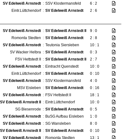
SV Edelweiß Arnstedt
:
SSV Klostermansfeld
6 : 2
Eintr.Lüttchendorf
:
SV Edelweiß Arnstedt
2 : 6
SV Edelweiß Arnstedt
:
SV Edelweiß Arnstedt II
9 : 0
Romonta Stedten
:
SV Edelweiß Arnstedt
2 : 8
SV Edelweiß Arnstedt
:
Teutonia Siersleben
10 : 1
SV Wacker Helbra
:
SV Edelweiß Arnstedt
0 : 3
FSV Hettstedt II
:
SV Edelweiß Arnstedt II
2 : 7
SV Edelweiß Arnstedt
:
Eintracht Quenstedt
10 : 0
Eintr.Lüttchendorf
:
SV Edelweiß Arnstedt
0 : 10
SV Edelweiß Arnstedt
:
SSV Klostermansfeld
4 : 0
MSV Eisleben
:
SV Edelweiß Arnstedt
0 : 16
SV Edelweiß Arnstedt
:
FSV Hettstedt II
18 : 1
SV Edelweiß Arnstedt II
:
Eintr.Lüttchendorf
10 : 0
SG Biesenrode
:
SV Edelweiß Arnstedt
0 : 5
SV Edelweiß Arnstedt
:
BuSG Aufbau Eisleben
1 : 0
SV Edelweiß Arnstedt
:
SG Wansleben
8 : 0
SV Edelweiß Arnstedt II
:
SV Edelweiß Arnstedt
0 : 10
SV Edelweiß Arnstedt
:
Romonta Stedten
13 : 1