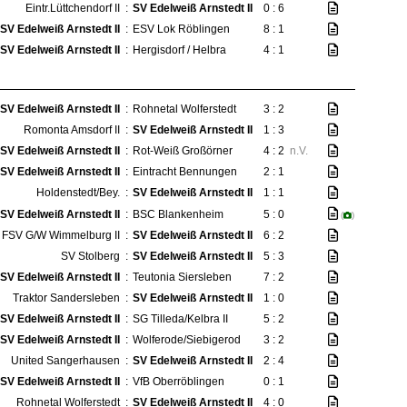
Eintr.Lüttchendorf II
:
SV Edelweiß Arnstedt II
0 : 6
SV Edelweiß Arnstedt II
:
ESV Lok Röblingen
8 : 1
SV Edelweiß Arnstedt II
:
Hergisdorf / Helbra
4 : 1
SV Edelweiß Arnstedt II
:
Rohnetal Wolferstedt
3 : 2
Romonta Amsdorf II
:
SV Edelweiß Arnstedt II
1 : 3
SV Edelweiß Arnstedt II
:
Rot-Weiß Großörner
4 : 2
n.V.
SV Edelweiß Arnstedt II
:
Eintracht Bennungen
2 : 1
Holdenstedt/Bey.
:
SV Edelweiß Arnstedt II
1 : 1
SV Edelweiß Arnstedt II
:
BSC Blankenheim
5 : 0
(
)
FSV G/W Wimmelburg II
:
SV Edelweiß Arnstedt II
6 : 2
SV Stolberg
:
SV Edelweiß Arnstedt II
5 : 3
SV Edelweiß Arnstedt II
:
Teutonia Siersleben
7 : 2
Traktor Sandersleben
:
SV Edelweiß Arnstedt II
1 : 0
SV Edelweiß Arnstedt II
:
SG Tilleda/Kelbra II
5 : 2
SV Edelweiß Arnstedt II
:
Wolferode/Siebigerod
3 : 2
United Sangerhausen
:
SV Edelweiß Arnstedt II
2 : 4
SV Edelweiß Arnstedt II
:
VfB Oberröblingen
0 : 1
Rohnetal Wolferstedt
:
SV Edelweiß Arnstedt II
4 : 0