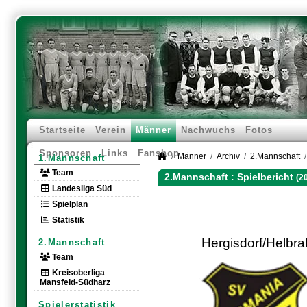
Startseite
Verein
Männer
Nachwuchs
Fotos
Sponsoren
Links
Fanshop
Männer
Archiv
2.Mannschaft
1.Mannschaft
Team
2.Mannschaft :
Spielbericht
(2
Landesliga Süd
Spielplan
Statistik
Hergisdorf/HelbraI
2.Mannschaft
Team
Kreisoberliga
Mansfeld-Südharz
Spielerstatistik