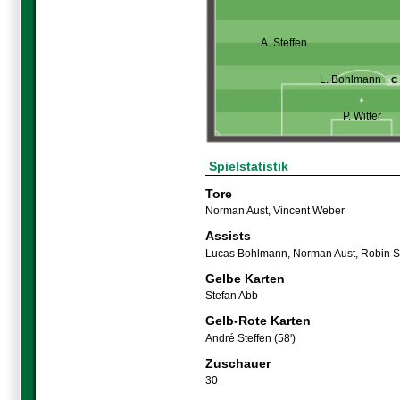
A. Steffen
L. Bohlmann
C
P. Witter
Spielstatistik
Tore
Norman Aust
,
Vincent Weber
Assists
Lucas Bohlmann
,
Norman Aust
,
Robin S
Gelbe Karten
Stefan Abb
Gelb-Rote Karten
André Steffen (58')
Zuschauer
30