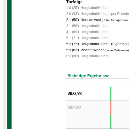
Torfolge
1:0 (25')
Hergisdorf/HelbraII
2:0 (43')
Hergisdorf/HelbraII per Elfmete
2:1 (50')
Norman Aust
(Robin Schapanski)
3:1 (58')
Hergisdorf/HelbraII
4:1 (69')
Hergisdorf/HelbraII
5:1 (71')
Hergisdorf/HelbraII
5:2 (72')
Hergisdorf/HelbraII (Eigentor)
(
5:3 (82')
Vincent Weber
(Lucas Bohlmann)
6:3 (88')
Hergisdorf/HelbraII
Bisherige Ergebnisse
2022/23
2021/22