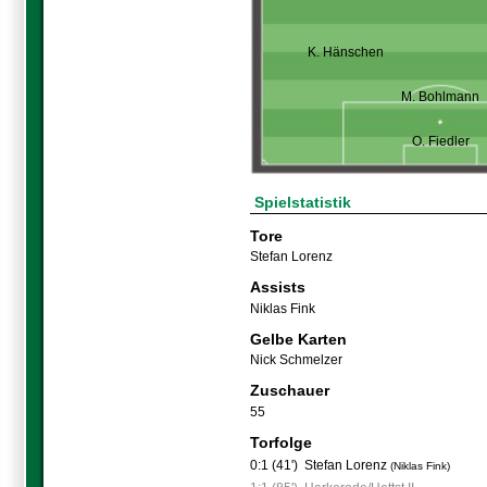
K. Hänschen
M. Bohlmann
O. Fiedler
Spielstatistik
Tore
Stefan Lorenz
Assists
Niklas Fink
Gelbe Karten
Nick Schmelzer
Zuschauer
55
Torfolge
0:1 (41')
Stefan Lorenz
(Niklas Fink)