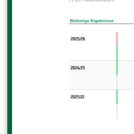
1:1 (85')
Harkerode/Hettst II
Bisherige Ergebnisse
2025/26
2024/25
2021/22