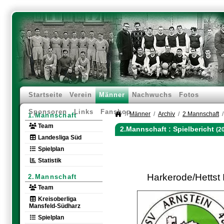
Startseite
Verein
Männer
Nachwuchs
Fotos
Sponsoren
Links
Fanshop
Männer
Archiv
2.Mannschaft
1.Mannschaft
Team
2.Mannschaft :
Spielbericht
(2
Landesliga Süd
Spielplan
Statistik
Harkerode/Hettst I
2.Mannschaft
Team
Kreisoberliga
Mansfeld-Südharz
Spielplan