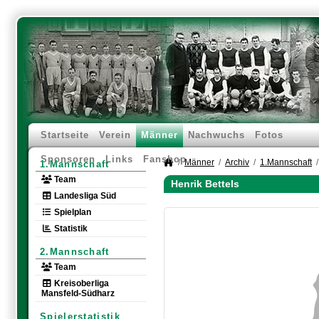
Startseite
Verein
Männer
Nachwuchs
Fotos
Sponsoren
Links
Fanshop
Männer
Archiv
1.Mannschaft
1.Mannschaft
Team
Henrik Bettels
Landesliga Süd
Spielplan
Statistik
2.Mannschaft
Team
Kreisoberliga
Mansfeld-Südharz
Spielerstatistik