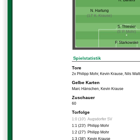
R. Bartels
N. Hartung
(17' K. Krause)
S. Thiesler
(5' P. Mohr)
P. Starkowske
Spielstatistik
Tore
2x Philipp Mohr
,
Kevin Krause
,
Nils Walt
Gelbe Karten
Marc Hänschen
,
Kevin Krause
Zuschauer
60
Torfolge
1:0 (10')
Augsdorfer SV
1:1 (23')
Philipp Mohr
1:2 (27')
Philipp Mohr
1:3 (38')
Kevin Krause