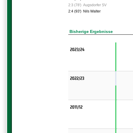
2:3 (78')
Augsdorfer SV
2:4 (93')
Nils Walter
Bisherige Ergebnisse
2023/24
2022/23
2011/12