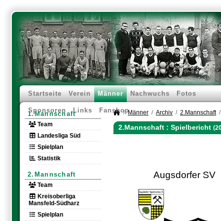
Startseite
Verein
Männer
Nachwuchs
Fotos
Sponsoren
Links
Fanshop
Männer
Archiv
2.Mannschaft
1.Mannschaft
Team
2.Mannschaft :
Spielbericht
(2
Landesliga Süd
Spielplan
Statistik
Augsdorfer SV
2.Mannschaft
Team
Kreisoberliga
Mansfeld-Südharz
Spielplan