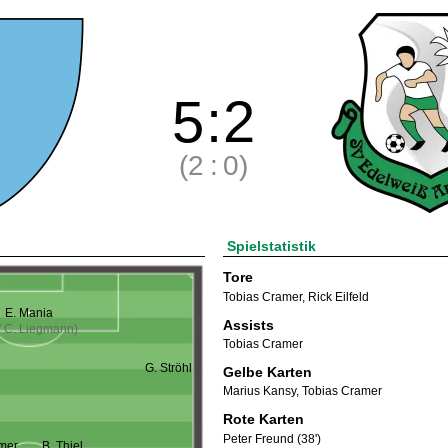
5
:
2
(2
:
0)
Spielstatistik
Tore
Tobias Cramer
,
Rick Eilfeld
E. Mania
Assists
' C. Liegmann)
Tobias Cramer
G. Ströhl
Gelbe Karten
Marius Kansy
,
Tobias Cramer
Rote Karten
Peter Freund (38')
amer
B. Thiel