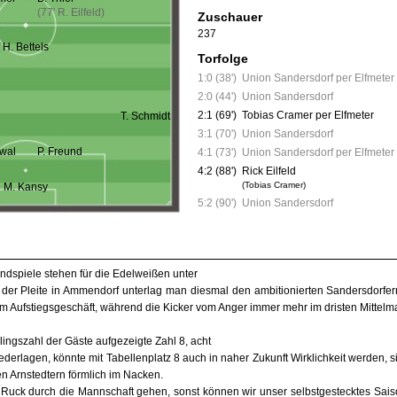
(77' R. Eilfeld)
Zuschauer
237
H. Bettels
Torfolge
1:0 (38')
Union Sandersdorf per Elfmeter
2:0 (44')
Union Sandersdorf
2:1 (69')
Tobias Cramer per Elfmeter
T. Schmidt
3:1 (70')
Union Sandersdorf
wal
P. Freund
4:1 (73')
Union Sandersdorf per Elfmeter
4:2 (88')
Rick Eilfeld
(Tobias Cramer)
M. Kansy
5:2 (90')
Union Sandersdorf
endspiele stehen für die Edelweißen unter
der Pleite in Ammendorf unterlag man diesmal den ambitionierten Sandersdorfern
im Aufstiegsgeschäft, während die Kicker vom Anger immer mehr im dristen Mittelm
blingszahl der Gäste aufgezeigte Zahl 8, acht
ederlagen, könnte mit Tabellenplatz 8 auch in naher Zukunft Wirklichkeit werden, 
n Arnstedtern förmlich im Nacken.
 Ruck durch die Mannschaft gehen, sonst können wir unser selbstgestecktes Sais