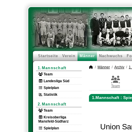
Startseite
Verein
Männer
Nachwuchs
Fo
Männer
Archiv
1
1.Mannschaft
Team
Landesliga Süd
Team
Spielplan
Statistik
1.Mannschaft :
Spie
2.Mannschaft
Team
Kreisoberliga
Mansfeld-Südharz
Union Sa
Spielplan