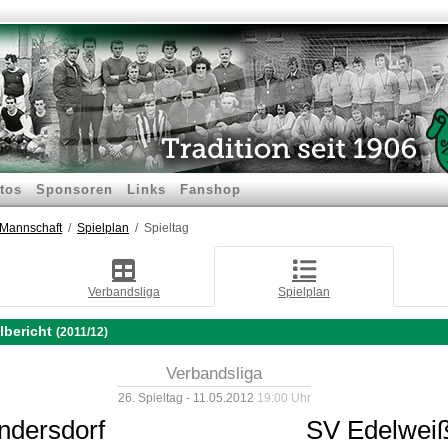
tos
Sponsoren
Links
Fanshop
.Mannschaft
Spielplan
Spieltag
Verbandsliga
Spielplan
lbericht
(2011/12)
Verbandsliga
26. Spieltag - 11.05.2012
19:00 Uhr
ndersdorf
SV Edelweiß