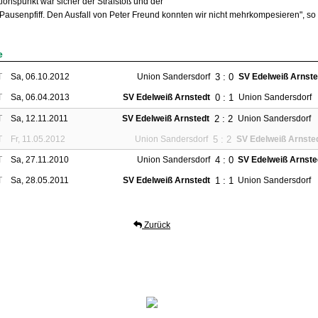
ionspunkt war sicher der Strafstoß und der
Pausenpfiff. Den Ausfall von Peter Freund konnten wir nicht mehrkompesieren", so 
e
3 : 0
T
Sa, 06.10.2012
Union Sandersdorf
SV Edelweiß Arnste
0 : 1
T
Sa, 06.04.2013
SV Edelweiß Arnstedt
Union Sandersdorf
2 : 2
T
Sa, 12.11.2011
SV Edelweiß Arnstedt
Union Sandersdorf
5 : 2
T
Fr, 11.05.2012
Union Sandersdorf
SV Edelweiß Arnste
4 : 0
T
Sa, 27.11.2010
Union Sandersdorf
SV Edelweiß Arnste
1 : 1
T
Sa, 28.05.2011
SV Edelweiß Arnstedt
Union Sandersdorf
Zurück