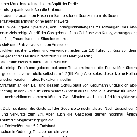
Trainer Mark Jonekeit nach dem Abpiff der Partie.
andsligapartie verließen die Unioner
rragend präparierten Rasen im Sandersdorfer Sportzentrum als Sieger.
ie fast vierzig Minuten ohne nennenswerte
. Kaum gelungene Spielzüge, von Tormöglichkeitenganz zu schweigen.Dies ände
 erste zielstrebige Angriff der Gastgeber auf das Gehäuse von Kansy, vorausgegen
ttelfeld, Freund kann die Situation nur mit
fstoß und Platzverweis für den Arnstedter.
glichkeit nicht entgehen und verwandelt sicher zur 1:0 Führung. Kurz vor dem 
ke gedachter Freistoß rutscht zum 2:0 ins Netz (44 Min.).
 die Partie etwas munterer, auch weil die
jetzt einige Freiräume geboten bekamen.Trotzdem kamen die Edelweißen überr
gefoult und verwandelte selbst zum 1:2 (69 Min.). Aber selbst dieser kleine Hof
r schon wieder hinüber. Kuka kommt völlig
 Strafraum an den Ball und dessen Schuß prallt von Großmann unglücklich abge
 genug. In der 73.Minute entscheidet SR Weiß aus Sülzetal auf Strafstoß für Uni
ätte noch schlimmer kommen können. Zwei Minuten vor Ultimo klärt Kansy klas
te. Dafür schlugen die Gäste auf der Gegenseite nochmals zu. Nach Zuspiel von 
und verkürzte zum 2:4. Aber auch die Gastgeber durften nochmal. Ählich
 nutzt die Möglichkeit gegen die
er Edelweißen zum 5:2 Endstand.
 schon in Ordnung, fällt aber um ein, zwei