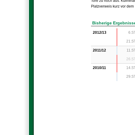
Tore zu hoch aus. Kulminat
Platzverweis kurz vor dem 
Bisherige Ergebniss
2012/13
6.S
21.S
2011/12
11.S
26.S
2010/11
14.S
29.S