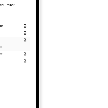
der Trainer.
dt
dt
dt