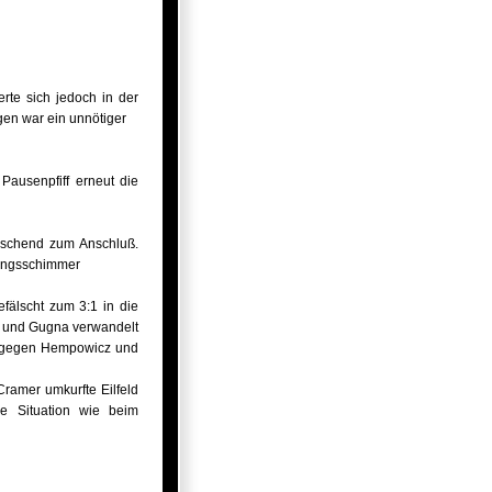
rte sich jedoch in der
gen war ein unnötiger
Pausenpfiff erneut die
aschend zum Anschluß.
fnungsschimmer
fälscht zum 3:1 in die
on und Gugna verwandelt
se gegen Hempowicz und
Cramer umkurfte Eilfeld
e Situation wie beim