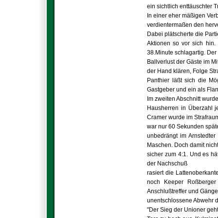
ein sichtlich enttäuschter 
In einer eher mäßigen Verb
verdientermaßen den hervo
Dabei plätscherte die Part
Aktionen so vor sich hin
38.Minute schlagartig. Der
Ballverlust der Gäste im Mi
der Hand klären, Folge Stra
Panthier läßt sich die Mö
Gastgeber und ein als Flan
Im zweiten Abschnitt wurde
Hausherren in Überzahl 
Cramer wurde im Strafraum 
war nur 60 Sekunden späte
unbedrängt im Arnstedter
Maschen. Doch damit nicht
sicher zum 4:1. Und es h
der Nachschuß
rasiert die Lattenoberkan
noch Keeper Roßberger 
Anschlußtreffer und Gängel
unentschlossene Abwehr d
"Der Sieg der Unioner geht