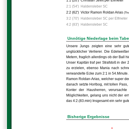
1:1 (20')
Christian Streit per Elfmeter
2:1 (54')
Haldensleber SC
2:2 (62')
Victor Ramon Roldan Arias
(Th
3:2 (70')
Haldensleber SC per Elfmeter
4:2 (83')
Haldensleber SC
Unnötige Niederlage beim Tabe
Unsere Jungs zeigten eine sehr gute 
unglücklicher Verlierer. Die Edelweiß
Metern, fraglich allerdings ob der Ball h
Unser Kapitän traf per Strafstoß in der 
zu erzielen, ebenso Mania nach schnel
verwandelte Ecke zum 2:1 in 54.Minute. 
Ramon Roldan-Arias, welcher super den 
danach setzte Horlbog, mit tollen Pass,
Konter der Hausherren, verursachte 
Möglichkeiten, gelang uns nicht der e
das 4:2.(83.min) Insgesamt ein sehr gut
Bisherige Ergebnisse