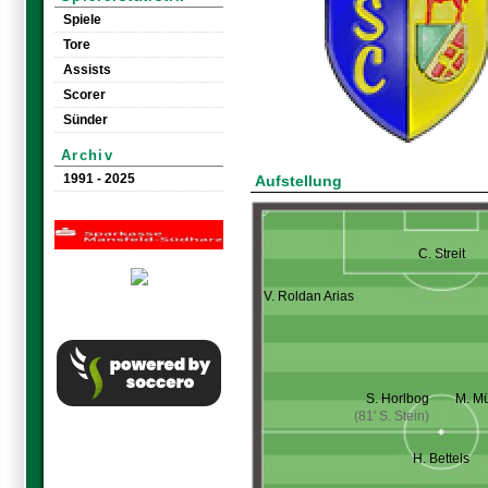
Spiele
Tore
Assists
Scorer
Sünder
Archiv
1991 - 2025
Aufstellung
C. Streit
V. Roldan Arias
S. Horlbog
M. Mü
(81' S. Stein)
H. Bettels