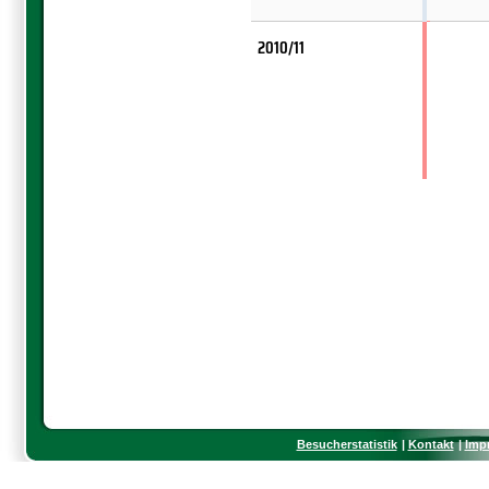
2010/11
Besucherstatistik
Kontakt
Imp