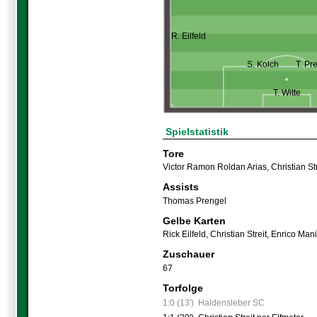
R. Eilfeld
S. Kolch
T. Pr
T. Witte
Spielstatistik
Tore
Victor Ramon Roldan Arias
,
Christian Str
Assists
Thomas Prengel
Gelbe Karten
Rick Eilfeld
,
Christian Streit
,
Enrico Man
Zuschauer
67
Torfolge
1:0 (13')
Haldensleber SC