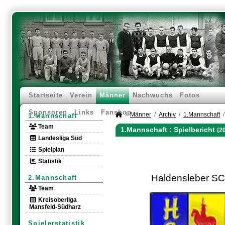
Startseite
Verein
Männer
Nachwuchs
Fotos
Sponsoren
Links
Fanshop
Männer
Archiv
1.Mannschaft
1.Mannschaft
Team
1.Mannschaft :
Spielbericht
(2
Landesliga Süd
Spielplan
Statistik
Haldensleber SC
2.Mannschaft
Team
Kreisoberliga
Mansfeld-Südharz
Spielerstatistik