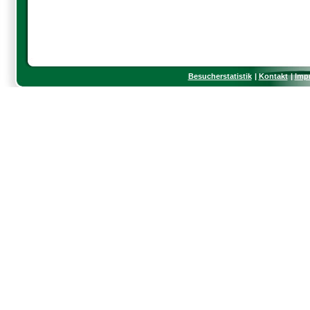
Besucherstatistik
Kontakt
Imp