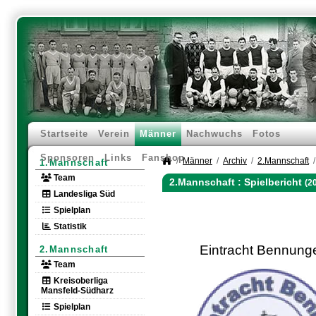
Startseite
Verein
Männer
Nachwuchs
Fotos
Sponsoren
Links
Fanshop
Männer
Archiv
2.Mannschaft
1.Mannschaft
Team
2.Mannschaft :
Spielbericht
(2
Landesliga Süd
Spielplan
Statistik
Eintracht Bennung
2.Mannschaft
Team
Kreisoberliga
Mansfeld-Südharz
Spielplan