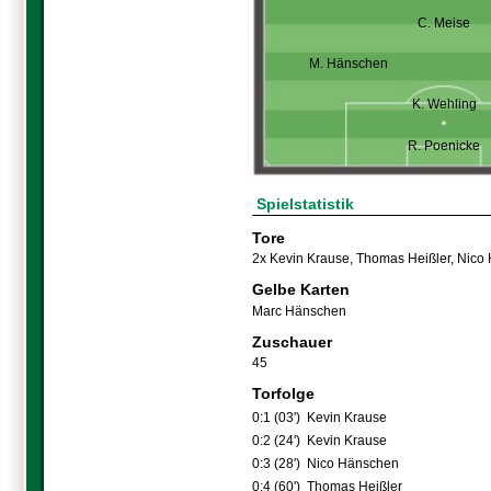
C. Meise
M. Hänschen
K. Wehling
R. Poenicke
Spielstatistik
Tore
2x Kevin Krause
,
Thomas Heißler
,
Nico
Gelbe Karten
Marc Hänschen
Zuschauer
45
Torfolge
0:1 (03')
Kevin Krause
0:2 (24')
Kevin Krause
0:3 (28')
Nico Hänschen
0:4 (60')
Thomas Heißler