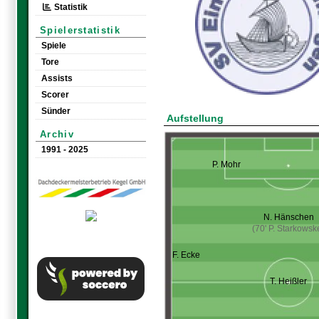
Statistik
Spielerstatistik
Spiele
Tore
Assists
Scorer
Sünder
Aufstellung
Archiv
1991 - 2025
P. Mohr
N. Hänschen
(70' P. Starkowsk
F. Ecke
T. Heißler