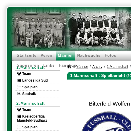
Startseite
Verein
Männer
Nachwuchs
Fotos
Sponsoren
Links
Fanshop
Männer
Archiv
1.Mannschaft
1.Mannschaft
Team
1.Mannschaft :
Spielbericht
(2
Landesliga Süd
Spielplan
Statistik
Bitterfeld-Wolfen
2.Mannschaft
Team
Kreisoberliga
Mansfeld-Südharz
Spielplan