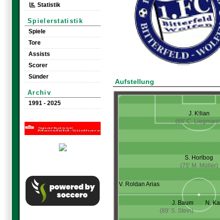
Statistik
Spielerstatistik
Spiele
Tore
Assists
Scorer
Sünder
Aufstellung
Archiv
1991 - 2025
J. Kilian
(65' C. Liegmann
S. Horlbog
(75' M. Müller)
V. Roldan Arias
J. Baum
N. K
(89' S. Stein)