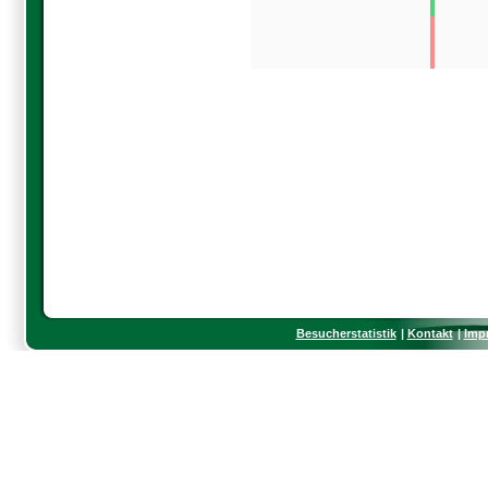
Besucherstatistik
Kontakt
Imp