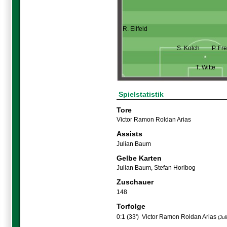
R. Eilfeld
S. Kolch
P. Fr
T. Witte
Spielstatistik
Tore
Victor Ramon Roldan Arias
Assists
Julian Baum
Gelbe Karten
Julian Baum
,
Stefan Horlbog
Zuschauer
148
Torfolge
0:1 (33')
Victor Ramon Roldan Arias
(Ju