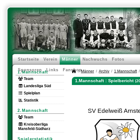
Startseite
Verein
Männer
Nachwuchs
Fotos
Sponsoren
Links
Fanshop
Männer
Archiv
1.Mannschaft
1.Mannschaft
Team
1.Mannschaft :
Spielbericht
(2
Landesliga Süd
Spielplan
Statistik
SV Edelweiß Arnst
2.Mannschaft
Team
Kreisoberliga
Mansfeld-Südharz
Spielerstatistik