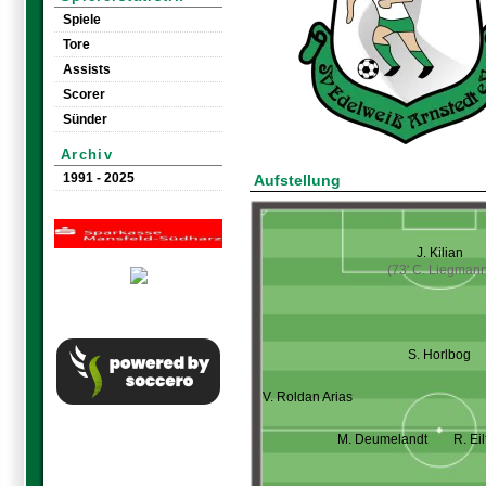
Spiele
Tore
Assists
Scorer
Sünder
Archiv
1991 - 2025
Aufstellung
J. Kilian
(73' C. Liegmann
S. Horlbog
V. Roldan Arias
M. Deumelandt
R. Eil