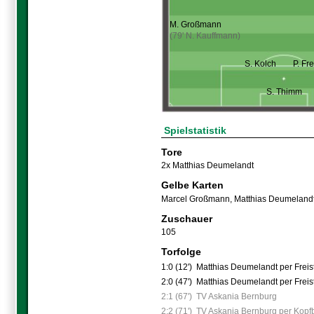
M. Großmann
(79' N. Kauffmann)
S. Kolch
P. Fr
S. Thimm
Spielstatistik
Tore
2x Matthias Deumelandt
Gelbe Karten
Marcel Großmann
,
Matthias Deumeland
Zuschauer
105
Torfolge
1:0 (12')
Matthias Deumelandt per Freis
2:0 (47')
Matthias Deumelandt per Freis
2:1 (67')
TV Askania Bernburg
2:2 (71')
TV Askania Bernburg per Kopfb