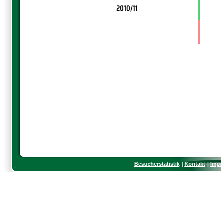
2010/11
Besucherstatistik
Kontakt
Imp