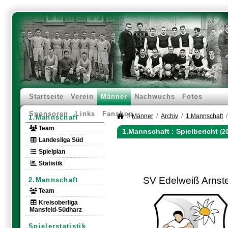
Startseite
Verein
Männer
Nachwuchs
Fotos
Sponsoren
Links
Fanshop
Männer
Archiv
1.Mannschaft
1.Mannschaft
Team
1.Mannschaft :
Spielbericht
(2
Landesliga Süd
Spielplan
Statistik
SV Edelweiß Arnst
2.Mannschaft
Team
Kreisoberliga
Mansfeld-Südharz
Spielerstatistik