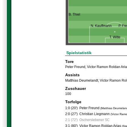
B. Thiel
N. Kauffmann
P. Fr
T. Witte
Spielstatistik
Tore
Peter Freund
,
Victor Ramon Roldan Ari
Assists
Matthias Deumelandt
,
Victor Ramon Rol
Zuschauer
100
Torfolge
1:0 (20')
Peter Freund
(Matthias Deumelan
2:0 (27')
Christian Liegmann
(Victor Ramo
2:1 (72')
Oscherslebener SC
3:1 (80')
Victor Ramon Roldan Arias
(St