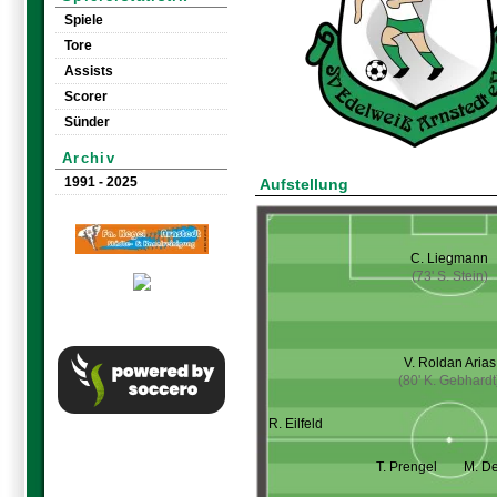
Spiele
Tore
Assists
Scorer
Sünder
Archiv
1991 - 2025
Aufstellung
C. Liegmann
(73' S. Stein)
V. Roldan Arias
(80' K. Gebhardt
R. Eilfeld
T. Prengel
M. D