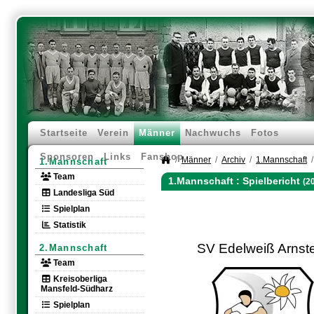
Startseite
Verein
Männer
Nachwuchs
Fotos
Sponsoren
Links
Fanshop
Männer
Archiv
1.Mannschaft
1.Mannschaft
Team
1.Mannschaft :
Spielbericht
(2
Landesliga Süd
Spielplan
Statistik
SV Edelweiß Arnst
2.Mannschaft
Team
Kreisoberliga
Mansfeld-Südharz
Spielplan