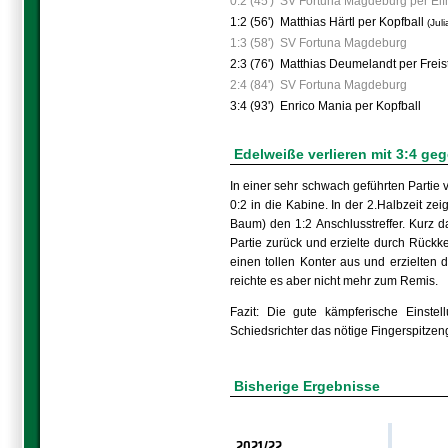
0:2 (45')
SV Fortuna Magdeburg per Elf
1:2 (56')
Matthias Härtl per Kopfball
(Jul
1:3 (58')
SV Fortuna Magdeburg
2:3 (76')
Matthias Deumelandt per Freis
2:4 (84')
SV Fortuna Magdeburg
3:4 (93')
Enrico Mania per Kopfball
Edelweiße verlieren mit 3:4 g
In einer sehr schwach geführten Partie 
0:2 in die Kabine. In der 2.Halbzeit ze
Baum) den 1:2 Anschlusstreffer. Kurz 
Partie zurück und erzielte durch Rückk
einen tollen Konter aus und erzielten 
reichte es aber nicht mehr zum Remis.
Fazit: Die gute kämpferische Einste
Schiedsrichter das nötige Fingerspitzeng
Bisherige Ergebnisse
2021/22