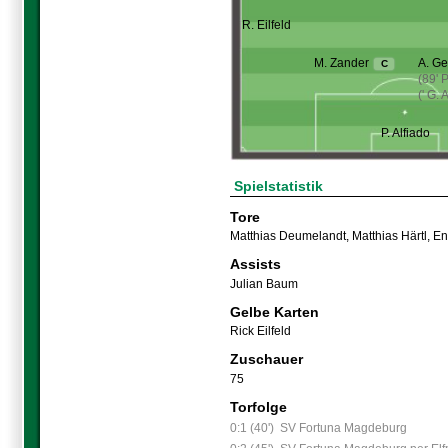
R. Eilfeld
M. Zander
A. G
C
(89' P
(' G.
P. Alfiado
Spielstatistik
Tore
Matthias Deumelandt
,
Matthias Härtl
,
En
Assists
Julian Baum
Gelbe Karten
Rick Eilfeld
Zuschauer
75
Torfolge
0:1 (40')
SV Fortuna Magdeburg