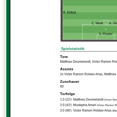
R. Eilfeld
C. Weiß
A. G
S. Pinzler
Spielstatistik
Tore
Matthias Deumelandt
,
Victor Ramon Rol
Assists
2x Victor Ramon Roldan Arias
,
Matthias
Zuschauer
80
Torfolge
1:0 (22')
Matthias Deumelandt
(Victor Ra
2:0 (43')
Mustapha Amari
(Victor Ramon Ro
3:0 (66')
Victor Ramon Roldan Arias
(Ma