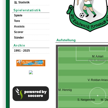
Statistik
Spielerstatistik
Spiele
Tore
Assists
Scorer
Sünder
Aufstellung
Archiv
1991 - 2025
M. Amari
(78' R. Köhler)
V. Roldan Arias
M. Hennig
S. Neigenfink
M. D