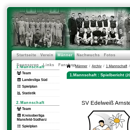
Startseite
Verein
Männer
Nachwuchs
Fotos
Sponsoren
Links
Fanshop
Männer
Archiv
1.Mannschaft
1.Mannschaft
Team
1.Mannschaft :
Spielbericht
(2
Landesliga Süd
Spielplan
Statistik
SV Edelweiß Arnst
2.Mannschaft
Team
Kreisoberliga
Mansfeld-Südharz
Spielplan