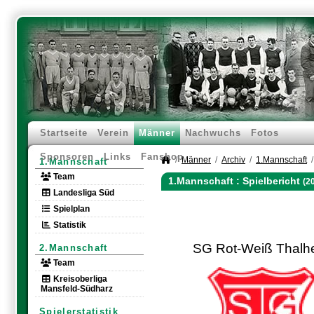
Startseite
Verein
Männer
Nachwuchs
Fotos
Sponsoren
Links
Fanshop
Männer
Archiv
1.Mannschaft
1.Mannschaft
Team
1.Mannschaft :
Spielbericht
(2
Landesliga Süd
Spielplan
Statistik
SG Rot-Weiß Thalh
2.Mannschaft
Team
Kreisoberliga
Mansfeld-Südharz
Spielerstatistik