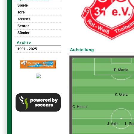
Spiele
Tore
Assists
Scorer
Sünder
Archiv
1991 - 2025
Aufstellung
E. Mania
K. Gierz
C. Hippe
J. Valtr
L. Se