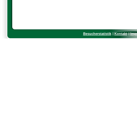
Besucherstatistik
Kontakt
Imp