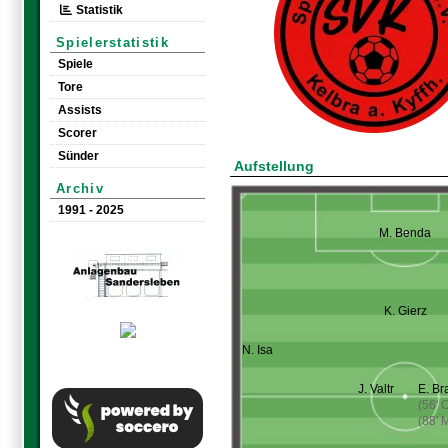
Statistik
Spielerstatistik
Spiele
Tore
Assists
Scorer
Sünder
Aufstellung
Archiv
1991 - 2025
M. Benda
K. Gierz
N. Isa
J. Valtr
E. B
(56' 
(88' 