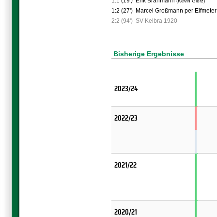
1:1 (19')
Erik Brahmann
(Kevin Gierz)
1:2 (27')
Marcel Großmann per Elfmete
2:2 (94')
SV Kelbra 1920
Bisherige Ergebnisse
2023/24
2022/23
2021/22
2020/21