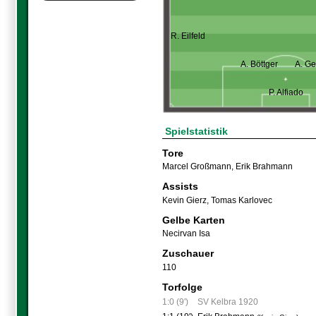
R. Eilfeld
A. Böttger
A. G
P. Alfiado
Spielstatistik
Tore
Marcel Großmann
,
Erik Brahmann
Assists
Kevin Gierz
,
Tomas Karlovec
Gelbe Karten
Necirvan Isa
Zuschauer
110
Torfolge
1:0 (9')
SV Kelbra 1920