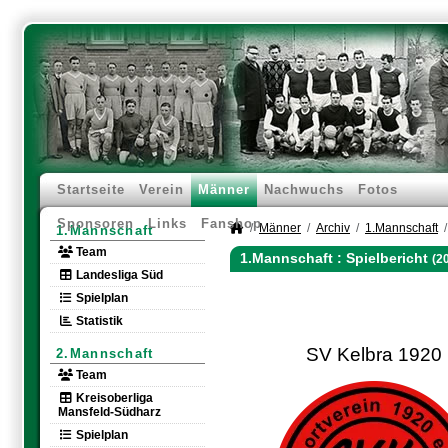
Startseite
Verein
Männer
Nachwuchs
Fotos
Sponsoren
Links
Fanshop
Männer
Archiv
1.Mannschaft
1.Mannschaft
Team
1.Mannschaft :
Spielbericht
(2
Landesliga Süd
Spielplan
Statistik
SV Kelbra 1920
2.Mannschaft
Team
Kreisoberliga
Mansfeld-Südharz
Spielplan