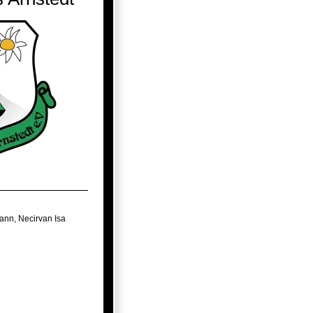
mann
,
Necirvan Isa