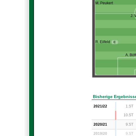
M. Peukert
J. V
R. Eilfeld
C
A. Böt
Bisherige Ergebniss
2021/22
1.ST
10.ST
2020/21
9.ST
2019/20
9.ST