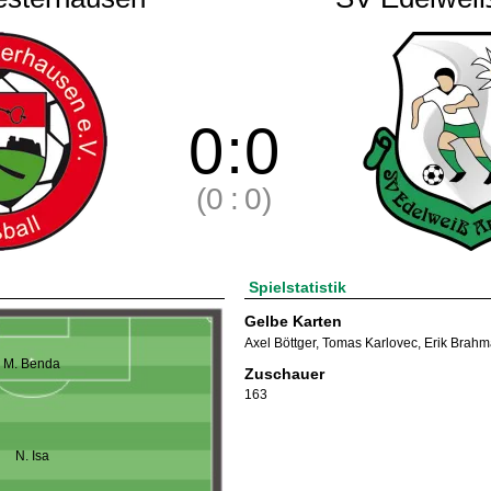
0
:
0
(0
:
0)
Spielstatistik
Gelbe Karten
Axel Böttger
,
Tomas Karlovec
,
Erik Brah
M. Benda
Zuschauer
163
N. Isa