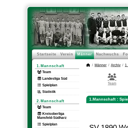
Startseite
Verein
Männer
Nachwuchs
Fo
Männer
Archiv
1
1.Mannschaft
Team
Landesliga Süd
Team
Spielplan
Statistik
1.Mannschaft :
Spie
2.Mannschaft
Team
Kreisoberliga
Mansfeld-Südharz
Spielplan
SV 1890 We