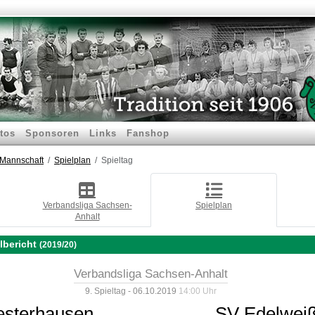
tos
Sponsoren
Links
Fanshop
.Mannschaft
Spielplan
Spieltag
Verbandsliga Sachsen-
Spielplan
Anhalt
lbericht
(2019/20)
Verbandsliga Sachsen-Anhalt
9. Spieltag - 06.10.2019
14:00 Uhr
sterhausen
SV Edelweiß