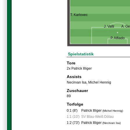
T. Karlovec
J. Valtr
A. G
P. Alfiado
Spielstatistik
Tore
2x Patrick Illiger
Assists
Necirvan Isa
,
Michel Hennig
Zuschauer
89
Torfolge
0:1 (8')
Patrick Illiger
(Michel Hennig)
1:1 (10')
SV Blau-Weiß Dölau
1:2 (73')
Patrick Illiger
(Necirvan Isa)