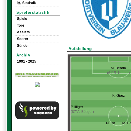
Statistik
Spielerstatistik
Spiele
Tore
Assists
Scorer
Sünder
Aufstellung
Archiv
1991 - 2025
M. Benda
(61' R. Köhler)
K. Gierz
P. Illiger
(87' A. Böttger)
N. Isa
M. H