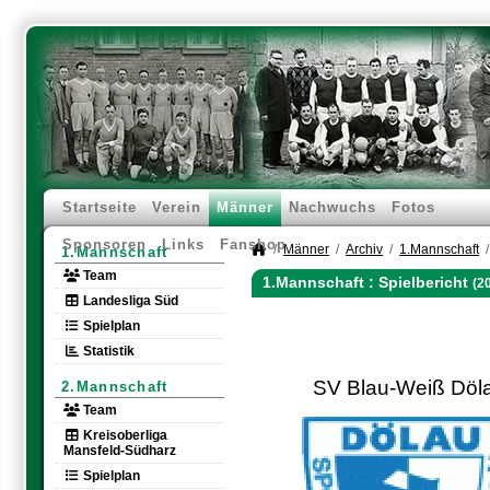
Startseite
Verein
Männer
Nachwuchs
Fotos
Sponsoren
Links
Fanshop
Männer
Archiv
1.Mannschaft
1.Mannschaft
Team
1.Mannschaft :
Spielbericht
(2
Landesliga Süd
Spielplan
Statistik
SV Blau-Weiß Döl
2.Mannschaft
Team
Kreisoberliga
Mansfeld-Südharz
Spielplan