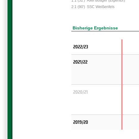
1:1 (52')
Axel Böttger (Eigentor)
2:1 (90')
SSC Weißenfels
Bisherige Ergebnisse
2022/23
2021/22
2020/21
2019/20