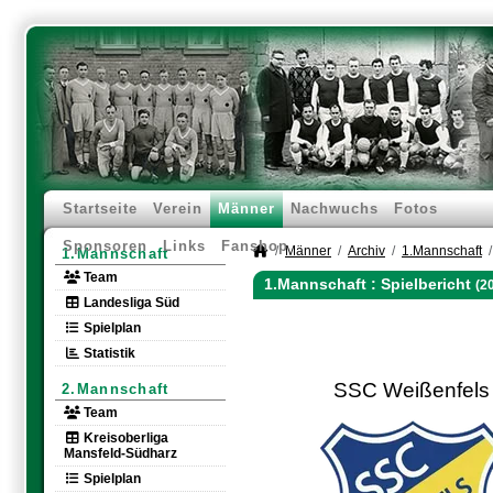
Startseite
Verein
Männer
Nachwuchs
Fotos
Sponsoren
Links
Fanshop
Männer
Archiv
1.Mannschaft
1.Mannschaft
Team
1.Mannschaft :
Spielbericht
(2
Landesliga Süd
Spielplan
Statistik
SSC Weißenfels
2.Mannschaft
Team
Kreisoberliga
Mansfeld-Südharz
Spielplan