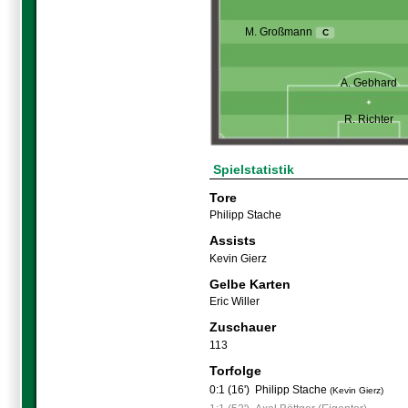
M. Großmann
C
A. Gebhard
R. Richter
Spielstatistik
Tore
Philipp Stache
Assists
Kevin Gierz
Gelbe Karten
Eric Willer
Zuschauer
113
Torfolge
0:1 (16')
Philipp Stache
(Kevin Gierz)