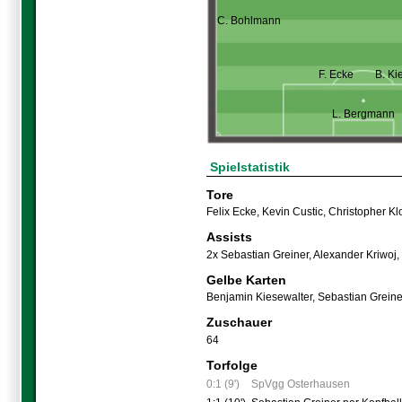
C. Bohlmann
F. Ecke
B. Ki
L. Bergmann
Spielstatistik
Tore
Felix Ecke
,
Kevin Custic
,
Christopher Kl
Assists
2x Sebastian Greiner
,
Alexander Kriwoj
,
Gelbe Karten
Benjamin Kiesewalter
,
Sebastian Greine
Zuschauer
64
Torfolge
0:1 (9')
SpVgg Osterhausen