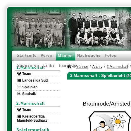
Startseite
Verein
Männer
Nachwuchs
Fotos
Sponsoren
Links
Fanshop
Männer
Archiv
2.Mannschaft
1.Mannschaft
Team
2.Mannschaft :
Spielbericht
(2
Landesliga Süd
Spielplan
Statistik
Bräunrode/Arnstedt
2.Mannschaft
Team
Kreisoberliga
Mansfeld-Südharz
Spielerstatistik