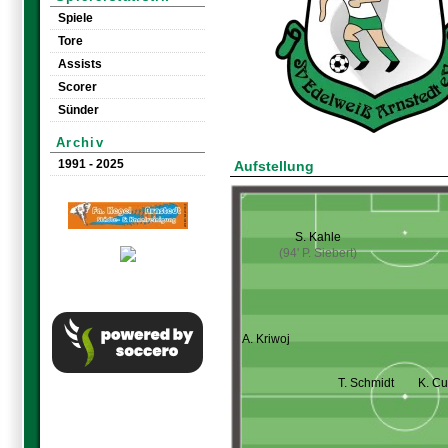
Spiele
Tore
Assists
Scorer
Sünder
Archiv
1991 - 2025
Aufstellung
S. Kahle
(94' P. Siebert)
A. Kriwoj
T. Schmidt
K. Cu