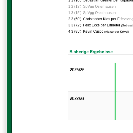
1:1 (10')
Sebastian Greiner per Kopfbal
1:2 (13')
SpVgg Osterhausen
1:3 (15')
SpVgg Osterhausen
2:3 (50')
Christopher Klos per Elfmeter
(
3:3 (72')
Felix Ecke per Elfmeter
(Sebasti
4:3 (85')
Kevin Custic
(Alexander Kriwoj)
Bisherige Ergebnisse
2025/26
2022/23