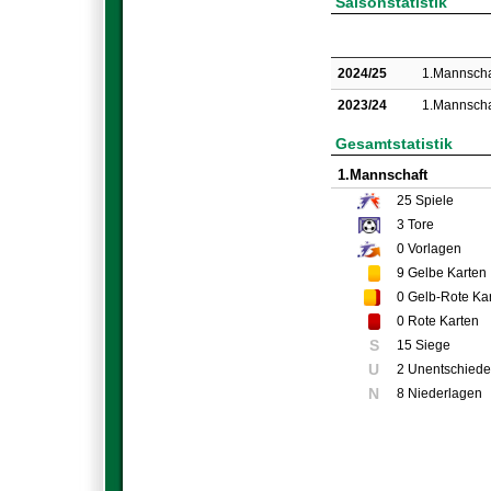
Saisonstatistik
2024/25
1.Mannscha
2023/24
1.Mannscha
Gesamtstatistik
1.Mannschaft
25
Spiele
3
Tore
0
Vorlagen
9
Gelbe Karten
0
Gelb-Rote Ka
0
Rote Karten
S
15 Siege
U
2 Unentschied
N
8 Niederlagen