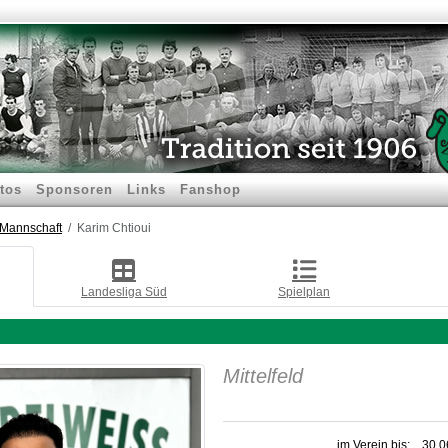
tos
Sponsoren
Links
Fanshop
.Mannschaft
Karim Chtioui
Landesliga Süd
Spielplan
Mittelfeld
im Verein bis:
30.0