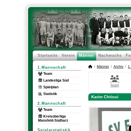
Startseite
Verein
Männer
Nachwuchs
Fo
Männer
Archiv
1
1.Mannschaft
Team
Landesliga Süd
Team
Spielplan
Statistik
Karim Chtioui
2.Mannschaft
Team
Kreisoberliga
Mansfeld-Südharz
Spielerstatistik