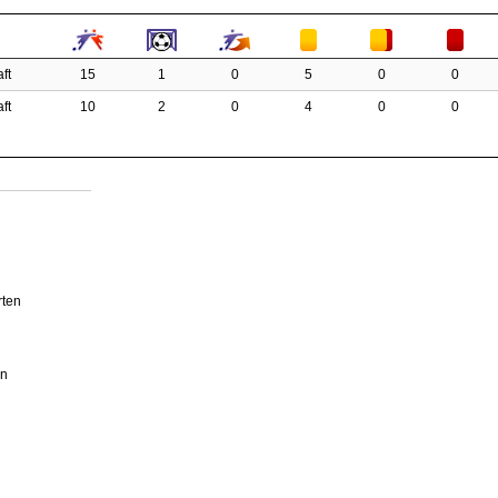
ft
15
1
0
5
0
0
ft
10
2
0
4
0
0
rten
en