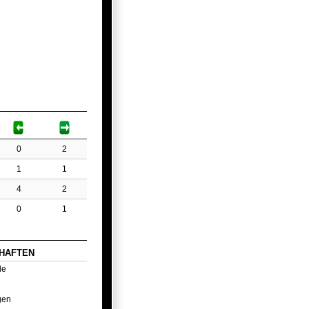
0
2
1
1
4
2
0
1
HAFTEN
le
gen