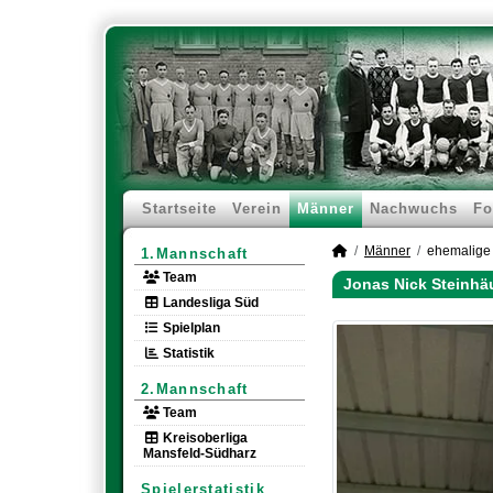
Startseite
Verein
Männer
Nachwuchs
Fo
Männer
ehemalige 
1.Mannschaft
Team
Jonas Nick Steinhä
Landesliga Süd
Spielplan
Statistik
2.Mannschaft
Team
Kreisoberliga
Mansfeld-Südharz
Spielerstatistik