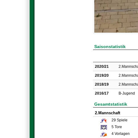
Saisonstatistik
2020/21
2.Mannscha
2019/20
2.Mannscha
2018/19
2.Mannscha
2016/17
B-Jugend
Gesamtstatistik
2.Mannschaft
29
Spiele
5
Tore
4
Vorlagen