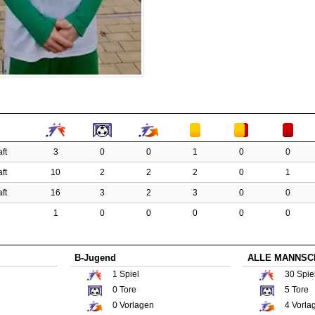
ft
3
0
0
1
0
0
ft
10
2
2
2
0
1
ft
16
3
2
3
0
0
1
0
0
0
0
0
B-Jugend
ALLE MANNSC
1
Spiel
30
Spie
0
Tore
5
Tore
0
Vorlagen
4
Vorla