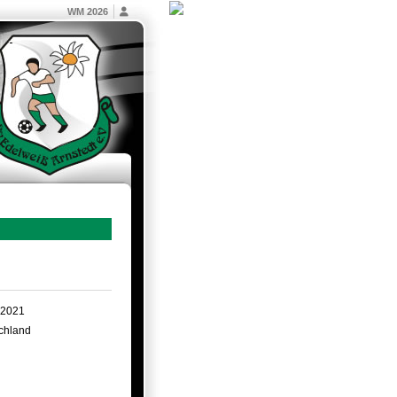
WM 2026
.2021
chland