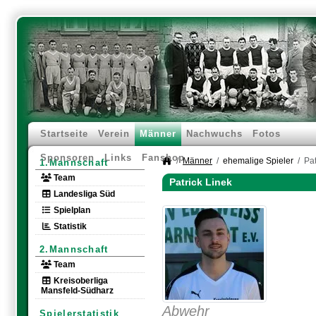
Startseite
Verein
Männer
Nachwuchs
Fotos
Sponsoren
Links
Fanshop
Männer
ehemalige Spieler
Pat
1.Mannschaft
Team
Patrick Linek
Landesliga Süd
Spielplan
Statistik
2.Mannschaft
Team
Kreisoberliga
Mansfeld-Südharz
Abwehr
Spielerstatistik