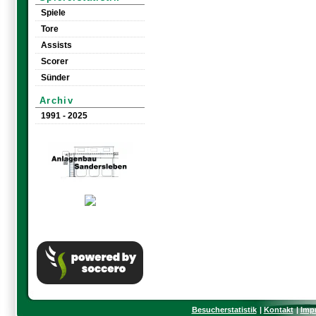
Spiele
Tore
Assists
Scorer
Sünder
Archiv
1991 - 2025
Besucherstatistik
Kontakt
Imp