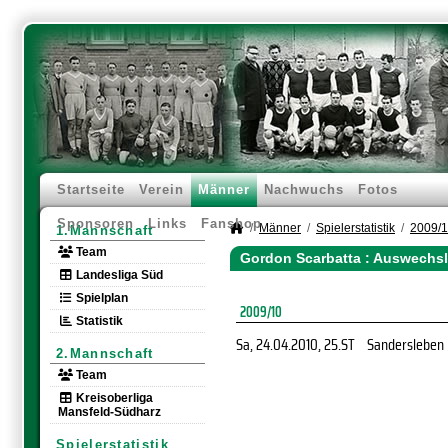
Startseite
Verein
Männer
Nachwuchs
Fotos
Sponsoren
Links
Fanshop
Männer
Spielerstatistik
2009/
1.Mannschaft
Team
Gordon Scarbatta : Auswechs
Landesliga Süd
Spielplan
2009/10
Statistik
Sa, 24.04.2010
, 25.ST
Sandersleben
2.Mannschaft
Team
Kreisoberliga
Mansfeld-Südharz
Spielerstatistik