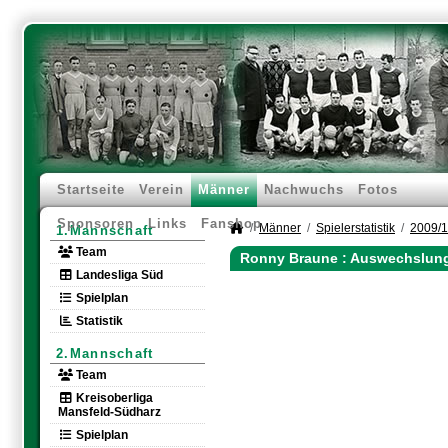
Startseite
Verein
Männer
Nachwuchs
Fotos
Sponsoren
Links
Fanshop
Männer
Spielerstatistik
2009/
1.Mannschaft
Team
Ronny Braune : Auswechslung
Landesliga Süd
Spielplan
Statistik
2.Mannschaft
Team
Kreisoberliga
Mansfeld-Südharz
Spielplan