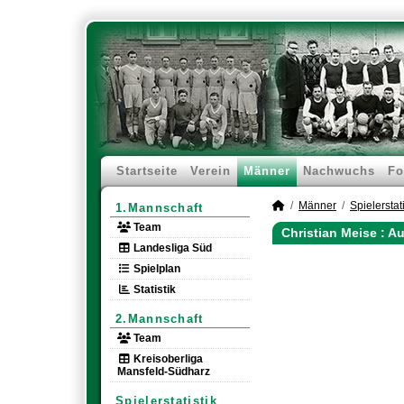
Startseite
Verein
Männer
Nachwuchs
Fo
Männer
Spielerstati
1.Mannschaft
Team
Christian Meise : 
Landesliga Süd
Spielplan
Statistik
2.Mannschaft
Team
Kreisoberliga
Mansfeld-Südharz
Spielerstatistik