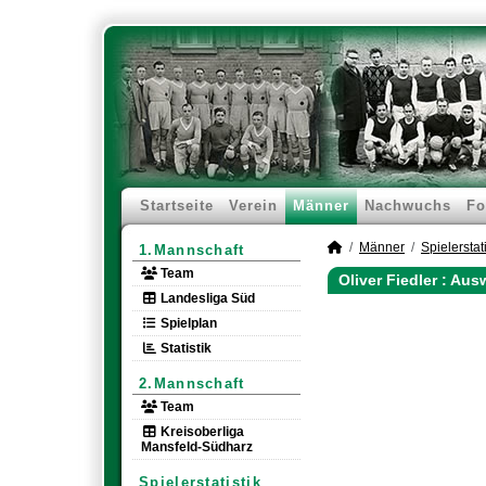
Startseite
Verein
Männer
Nachwuchs
Fo
Männer
Spielerstati
1.Mannschaft
Team
Oliver Fiedler : Au
Landesliga Süd
Spielplan
Statistik
2.Mannschaft
Team
Kreisoberliga
Mansfeld-Südharz
Spielerstatistik