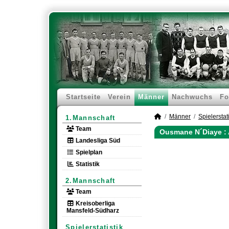
Startseite
Verein
Männer
Nachwuchs
Fo
Männer
Spielerstati
1.Mannschaft
Team
Ousmane N´Diaye :
Landesliga Süd
Spielplan
Statistik
2.Mannschaft
Team
Kreisoberliga
Mansfeld-Südharz
Spielerstatistik