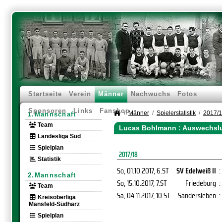
Startseite
Verein
Männer
Nachwuchs
Fotos
Sponsoren
Links
Fanshop
Männer
Spielerstatistik
2017/
1.Mannschaft
Team
Lucas Bohlmann : Auswechslu
Landesliga Süd
Spielplan
2017/18
Statistik
So, 01.10.2017
, 6.ST
SV Edelweiß II
:
2.Mannschaft
So, 15.10.2017
, 7.ST
Friedeburg
:
Team
Sa, 04.11.2017
, 10.ST
Sandersleben
:
Kreisoberliga
Mansfeld-Südharz
Spielplan