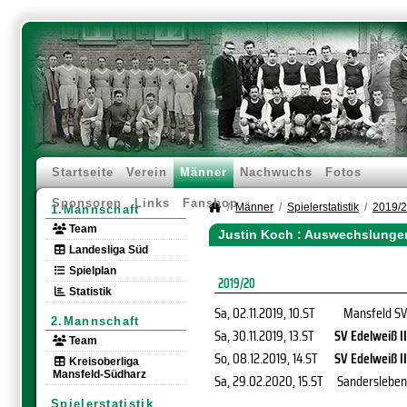
Startseite
Verein
Männer
Nachwuchs
Fotos
Sponsoren
Links
Fanshop
Männer
Spielerstatistik
2019/
1.Mannschaft
Team
Justin Koch : Auswechslunge
Landesliga Süd
Spielplan
2019/20
Statistik
Sa, 02.11.2019
, 10.ST
Mansfeld SV
2.Mannschaft
Sa, 30.11.2019
, 13.ST
SV Edelweiß II
Team
So, 08.12.2019
, 14.ST
SV Edelweiß II
Kreisoberliga
Mansfeld-Südharz
Sa, 29.02.2020
, 15.ST
Sandersleben
Spielerstatistik