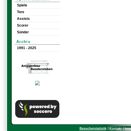
Spiele
Tore
Assists
Scorer
Sünder
Archiv
1991 - 2025
Besucherstatistik
Kontakt
Imp