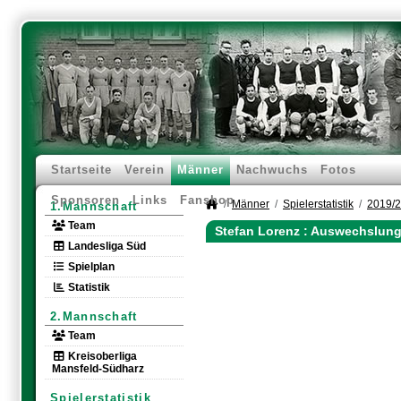
Startseite
Verein
Männer
Nachwuchs
Fotos
Sponsoren
Links
Fanshop
Männer
Spielerstatistik
2019/
1.Mannschaft
Team
Stefan Lorenz : Auswechslung
Landesliga Süd
Spielplan
Statistik
2.Mannschaft
Team
Kreisoberliga
Mansfeld-Südharz
Spielerstatistik