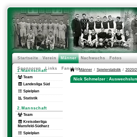
Startseite
Verein
Männer
Nachwuchs
Fotos
Sponsoren
Links
Fanshop
Männer
Spielerstatistik
2020/
1.Mannschaft
Team
Nick Schmelzer : Auswechslu
Landesliga Süd
Spielplan
Statistik
2.Mannschaft
Team
Kreisoberliga
Mansfeld-Südharz
Spielplan