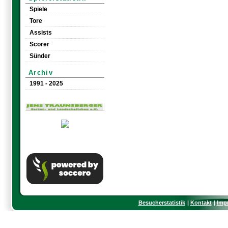
Spiele
Tore
Assists
Scorer
Sünder
Archiv
1991 - 2025
Besucherstatistik
Kontakt
Imp