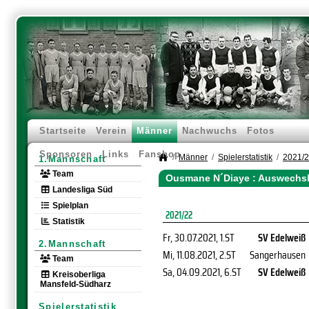
Startseite
Verein
Männer
Nachwuchs
Fotos
Sponsoren
Links
Fanshop
Männer
Spielerstatistik
2021/
1.Mannschaft
Team
Ousmane N´Diaye : Auswechsl
Landesliga Süd
Spielplan
2021/22
Statistik
Fr, 30.07.2021
, 1.ST
SV Edelweiß
2.Mannschaft
Mi, 11.08.2021
, 2.ST
Sangerhausen
Team
Sa, 04.09.2021
, 6.ST
SV Edelweiß
Kreisoberliga
Mansfeld-Südharz
Spielerstatistik