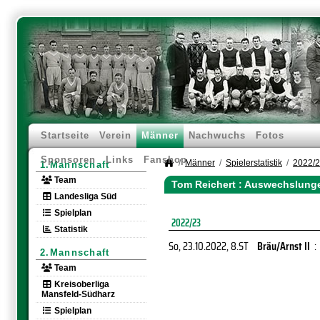
Startseite
Verein
Männer
Nachwuchs
Fotos
Sponsoren
Links
Fanshop
Männer
Spielerstatistik
2022/
1.Mannschaft
Team
Tom Reichert : Auswechslung
Landesliga Süd
Spielplan
2022/23
Statistik
So, 23.10.2022
, 8.ST
Bräu/Arnst II
:
2.Mannschaft
Team
Kreisoberliga
Mansfeld-Südharz
Spielplan