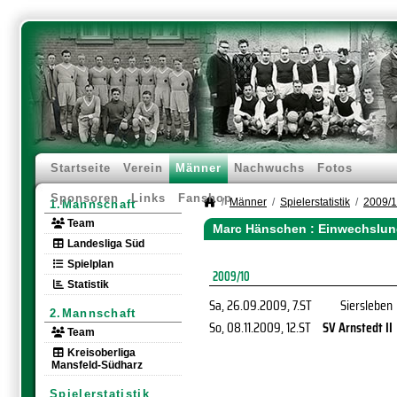
Startseite
Verein
Männer
Nachwuchs
Fotos
Sponsoren
Links
Fanshop
Männer
Spielerstatistik
2009/
1.Mannschaft
Team
Marc Hänschen : Einwechslun
Landesliga Süd
Spielplan
2009/10
Statistik
Sa, 26.09.2009
, 7.ST
Siersleben
2.Mannschaft
So, 08.11.2009
, 12.ST
SV Arnstedt II
Team
Kreisoberliga
Mansfeld-Südharz
Spielerstatistik