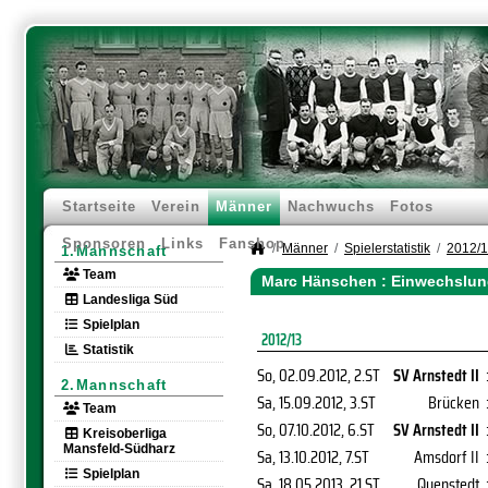
Startseite
Verein
Männer
Nachwuchs
Fotos
Sponsoren
Links
Fanshop
Männer
Spielerstatistik
2012/
1.Mannschaft
Team
Marc Hänschen : Einwechslun
Landesliga Süd
Spielplan
2012/13
Statistik
So, 02.09.2012
, 2.ST
SV Arnstedt II
2.Mannschaft
Sa, 15.09.2012
, 3.ST
Brücken
Team
So, 07.10.2012
, 6.ST
SV Arnstedt II
Kreisoberliga
Mansfeld-Südharz
Sa, 13.10.2012
, 7.ST
Amsdorf II
Spielplan
Sa, 18.05.2013
, 21.ST
Quenstedt