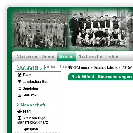
Startseite
Verein
Männer
Nachwuchs
Fotos
Sponsoren
Links
Fanshop
Männer
Spielerstatistik
2015/
1.Mannschaft
Team
Rick Eilfeld : Einwechslungen
Landesliga Süd
Spielplan
Statistik
2.Mannschaft
Team
Kreisoberliga
Mansfeld-Südharz
Spielplan