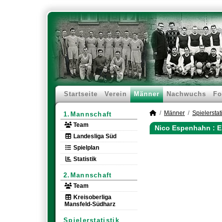
Startseite
Verein
Männer
Nachwuchs
Fo
Männer
Spielerstati
1.Mannschaft
Team
Nico Espenhahn : E
Landesliga Süd
Spielplan
Statistik
2.Mannschaft
Team
Kreisoberliga
Mansfeld-Südharz
Spielerstatistik