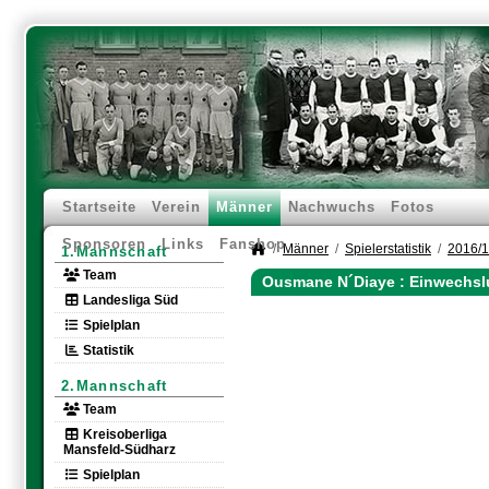
Startseite
Verein
Männer
Nachwuchs
Fotos
Sponsoren
Links
Fanshop
Männer
Spielerstatistik
2016/
1.Mannschaft
Team
Ousmane N´Diaye : Einwechsl
Landesliga Süd
Spielplan
Statistik
2.Mannschaft
Team
Kreisoberliga
Mansfeld-Südharz
Spielplan